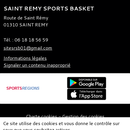
SAINT REMY SPORTS BASKET
Route de Saint Rémy
01310
SAINT REMY
Tél. :
06 18 18 56 59
sitesrsb01@gmail.com
Informations légales
Signaler un contenu inapproprié
SPORTS
REGIONS
Charte cookies
Gestion des cookies
Ce site utilise des cookies et vous donne le contrôle sur
ceux que vous souhaitez activer